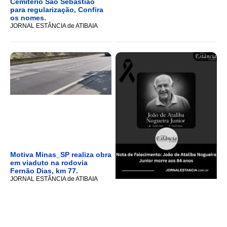
Cemitério São Sebastião
para regularização, Confira
os nomes.
JORNAL ESTÂNCIA de ATIBAIA
Motiva Minas_SP realiza obra
em viaduto na rodovia
Fernão Dias, km 77.
JORNAL ESTÂNCIA de ATIBAIA