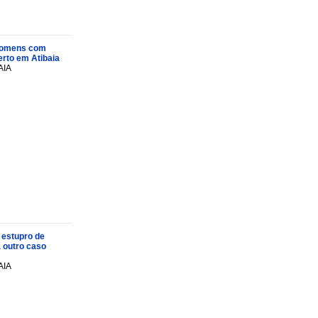
s homens com
rto em Atibaia
AIA
 estupro de
a outro caso
AIA