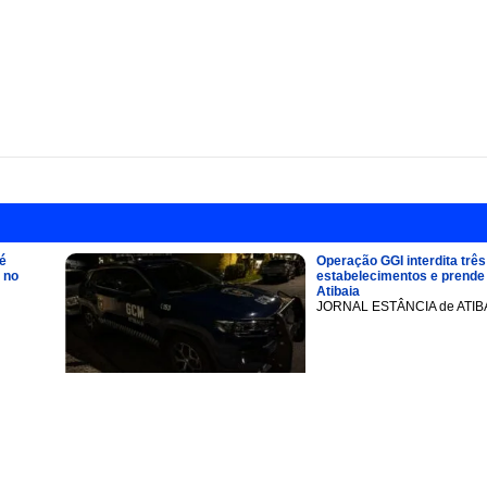
é
Operação GGI interdita três
 no
estabelecimentos e prend
Atibaia
JORNAL ESTÂNCIA de ATIB