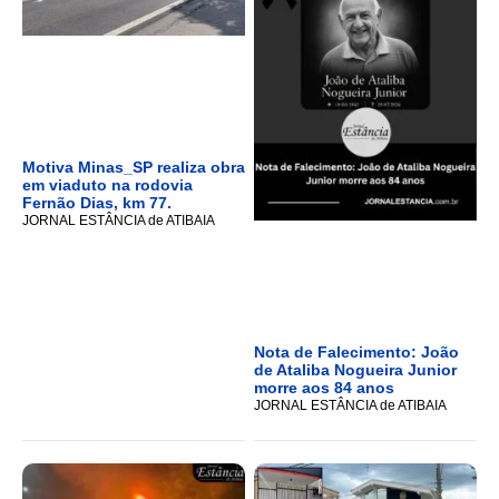
Motiva Minas_SP realiza obra
em viaduto na rodovia
Fernão Dias, km 77.
JORNAL ESTÂNCIA de ATIBAIA
Nota de Falecimento: João
de Ataliba Nogueira Junior
morre aos 84 anos
JORNAL ESTÂNCIA de ATIBAIA