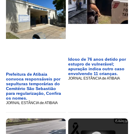
Idoso de 76 anos detido por
estupro de vulnerável;
apuração indica outro caso
envolvendo 11 crianças.
Prefeitura de Atibaia
JORNAL ESTÂNCIA de ATIBAIA
convoca responsáveis por
sepulturas temporárias do
Cemitério São Sebastião
para regularização, Confira
os nomes.
JORNAL ESTÂNCIA de ATIBAIA