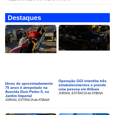
Destaques
Operação GGI interdita três
Idoso de aproximadamente
estabelecimentos e prende
75 anos é atropelado na
uma pessoa em Atibaia
Avenida Dom Pedro II, no
JORNAL ESTÂNCIA de ATIBAIA
Jardim Imperial
JORNAL ESTÂNCIA de ATIBAIA