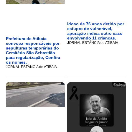
Idoso de 76 anos detido por
estupro de vulnerável;
apuração indica outro caso
envolvendo 11 crianças.
Prefeitura de Atibaia
JORNAL ESTÂNCIA de ATIBAIA
convoca responsáveis por
sepulturas temporárias do
Cemitério São Sebastião
para regularização, Confira
os nomes.
JORNAL ESTÂNCIA de ATIBAIA