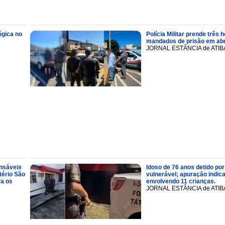
ógica no
Polícia Militar prende trê
mandados de prisão em abe
JORNAL ESTÂNCIA de ATIB
onsáveis
Idoso de 76 anos detido por
tério São
vulnerável; apuração indic
ra os
envolvendo 11 crianças.
JORNAL ESTÂNCIA de ATIB