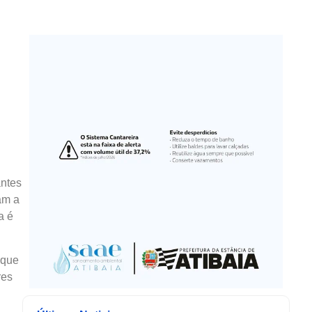
antes
am a
a é
 que
res