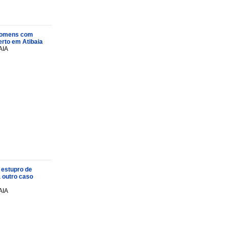
s homens com
rto em Atibaia
AIA
 estupro de
a outro caso
AIA