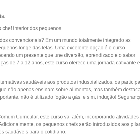
ia.
 chef interior dos pequenos
edos convencionais? Em um mundo totalmente integrado as
pequenos longe das telas. Uma excelente opção é o curso
ecendo um presente que une diversão, aprendizado e o sabor
nças de 7 a 12 anos, este curso oferece uma jornada cativante e
ernativas saudáveis aos produtos industrializados, os particip
 que não apenas ensinam sobre alimentos, mas também destac
portante, não é utilizado fogão a gás, e sim, indução! Seguranç
mum Curricular, este curso vai além, incorporando atividades
icionalmente, os pequenos chefs serão introduzidos aos pila
es saudáveis para o cotidiano.