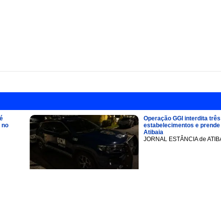
é
Operação GGI interdita três
 no
estabelecimentos e prend
Atibaia
JORNAL ESTÂNCIA de ATIB