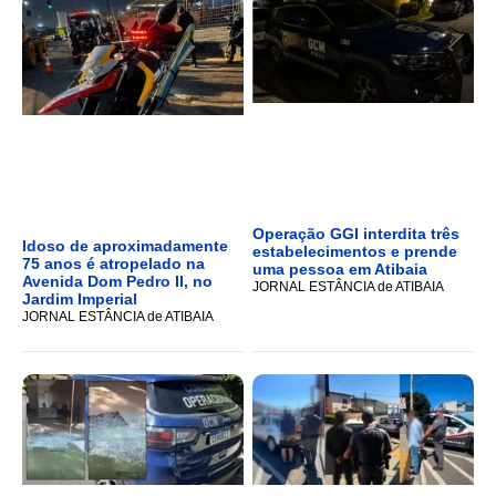
Operação GGI interdita três
Idoso de aproximadamente
estabelecimentos e prende
75 anos é atropelado na
uma pessoa em Atibaia
Avenida Dom Pedro II, no
JORNAL ESTÂNCIA de ATIBAIA
Jardim Imperial
JORNAL ESTÂNCIA de ATIBAIA