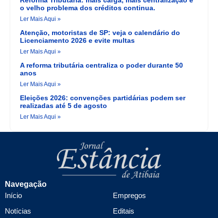
o velho problema dos créditos continua.
Ler Mais Aqui »
Atenção, motoristas de SP: veja o calendário do
Licenciamento 2026 e evite multas
Ler Mais Aqui »
A reforma tributária centraliza o poder durante 50
anos
Ler Mais Aqui »
Eleições 2026: convenções partidárias podem ser
realizadas até 5 de agosto
Ler Mais Aqui »
Navegação
Início
Empregos
Notícias
Editais