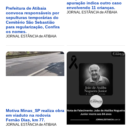
apuração indica outro caso
envolvendo 11 crianças.
Prefeitura de Atibaia
JORNAL ESTÂNCIA de ATIBAIA
convoca responsáveis por
sepulturas temporárias do
Cemitério São Sebastião
para regularização, Confira
os nomes.
JORNAL ESTÂNCIA de ATIBAIA
Motiva Minas_SP realiza obra
em viaduto na rodovia
Fernão Dias, km 77.
JORNAL ESTÂNCIA de ATIBAIA