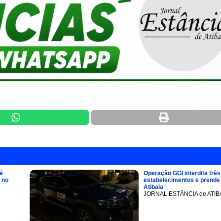
é
Operação GGI interdita três
 no
estabelecimentos e prend
Atibaia
JORNAL ESTÂNCIA de ATIB