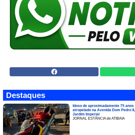
Destaques
Idoso de aproximadamente 75 anos 
atropelado na Avenida Dom Pedro II,
Jardim Imperial
JORNAL ESTÂNCIA de ATIBAIA