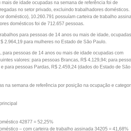
u mais de idade ocupadas na semana de referência foi de
egadas no setor privado, excluindo trabalhadores domésticos.
or doméstico), 10.260.791 possuíam carteira de trabalho assin
ores domésticos foi de 712.657 pessoas.
trabalhos para pessoas de 14 anos ou mais de idade, ocupada
R$ 2.964,19 para mulheres no Estado de São Paulo.
s, para pessoas de 14 anos ou mais de idade ocupadas com
guintes valores: para pessoas Brancas, R$ 4.129,94; para pess
; e para pessoas Pardas, R$ 2.459,24 (dados do Estado de São
s na semana de referência por posição na ocupação e categor
rincipal
 doméstico 42877 = 52,25%
doméstico – com carteira de trabalho assinada 34205 = 41,68%