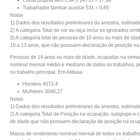
Conta própria sem CNPJ 14755 = 17,98
Trabalhador familiar auxiliar 531 = 0,65
Notas
1) Dados dos resultados preliminares da amostra, estimado
2) A categoria Total de cor ou raça inclui os ignorados omit
3) A categoria total de pessoas de 10 anos ou mais de id
10 a 13 anos, que não possuem declaração de posição na
Pessoas de 14 anos ou mais de idade, ocupadas na semana
nominal mensal médio e mediano de todos os trabalhos, 
no trabalho principal. Em Atibaia.
Homens 4072,4
Mulheres 3048,27
Notas
1) Dados dos resultados preliminares da amostra, estimado
2) A categoria Total de Posição na ocupação, subgrupo e 
de idade que não possuem declaração de posição na ocup
Massa de rendimento nominal mensal de todos os trabalh