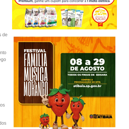
s de
nto
ego
nos
dos