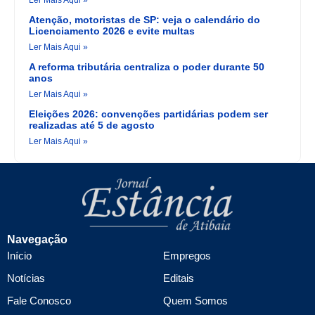
Ler Mais Aqui »
Atenção, motoristas de SP: veja o calendário do
Licenciamento 2026 e evite multas
Ler Mais Aqui »
A reforma tributária centraliza o poder durante 50
anos
Ler Mais Aqui »
Eleições 2026: convenções partidárias podem ser
realizadas até 5 de agosto
Ler Mais Aqui »
Navegação
Início
Empregos
Notícias
Editais
Fale Conosco
Quem Somos