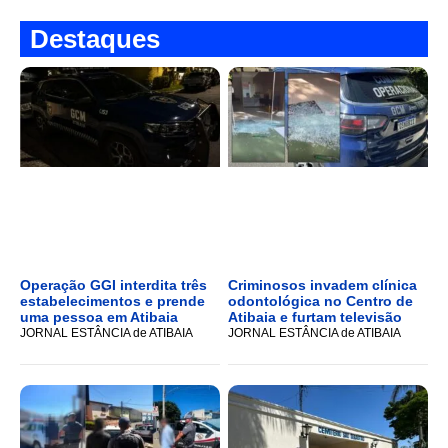
Destaques
Operação GGI interdita três
Criminosos invadem clínica
estabelecimentos e prende
odontológica no Centro de
uma pessoa em Atibaia
Atibaia e furtam televisão
JORNAL ESTÂNCIA de ATIBAIA
JORNAL ESTÂNCIA de ATIBAIA