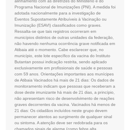
alinhamento com as diretrizes do Ministério e do
Programa Nacional de Imunizações (PNI). A medida foi
adotada nacionalmente para a investigação de
Eventos Supostamente Atribuíveis à Vacinação ou
Imunização (ESAVI) classificados como graves.
Ressalta-se que tais registros ocorreram em
municípios distintos de outras unidades da federação,
não havendo nenhuma ocorrência grave notificada em
Atibaia até o momento. Cabe esclarecer que, no
município, este lote específico da vacina do Instituto
Butantan possui indicação restrita, sendo aplicado
exclusivamente em profissionais de saúde e pessoas
com 59 anos. Orientações importantes aos munícipes
de Atibaia Vacinados há mais de 21 dias: Os dados de
monitoramento indicam que pessoas que receberam a
dose deste imunizante há mais de 21 dias, a princípio,
não apresentam risco de desenvolvimento de reações
graves decorrentes da vacina. Vacinados há menos de
21 dias: Os cidadãos incluídos neste grupo devem
permanecer atentos ao surgimento de qualquer sinal
ou sintoma. A atenção deve ser redobrada para os
chamados sinais de alarme (como febre alta