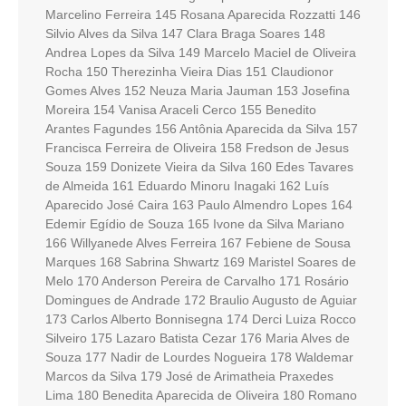
Marcelino Ferreira 145 Rosana Aparecida Rozzatti 146
Silvio Alves da Silva 147 Clara Braga Soares 148
Andrea Lopes da Silva 149 Marcelo Maciel de Oliveira
Rocha 150 Therezinha Vieira Dias 151 Claudionor
Gomes Alves 152 Neuza Maria Jauman 153 Josefina
Moreira 154 Vanisa Araceli Cerco 155 Benedito
Arantes Fagundes 156 Antônia Aparecida da Silva 157
Francisca Ferreira de Oliveira 158 Fredson de Jesus
Souza 159 Donizete Vieira da Silva 160 Edes Tavares
de Almeida 161 Eduardo Minoru Inagaki 162 Luís
Aparecido José Caira 163 Paulo Almendro Lopes 164
Edemir Egídio de Souza 165 Ivone da Silva Mariano
166 Willyanede Alves Ferreira 167 Febiene de Sousa
Marques 168 Sabrina Shwartz 169 Maristel Soares de
Melo 170 Anderson Pereira de Carvalho 171 Rosário
Domingues de Andrade 172 Braulio Augusto de Aguiar
173 Carlos Alberto Bonnisegna 174 Derci Luiza Rocco
Silveiro 175 Lazaro Batista Cezar 176 Maria Alves de
Souza 177 Nadir de Lourdes Nogueira 178 Waldemar
Marcos da Silva 179 José de Arimatheia Praxedes
Lima 180 Benedita Aparecida de Oliveira 180 Romano