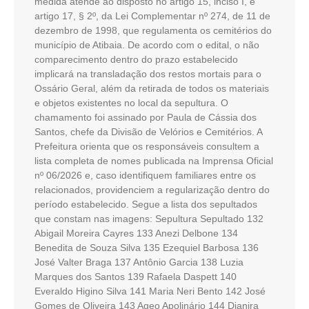
medida atende ao disposto no artigo 15, inciso I, e
artigo 17, § 2º, da Lei Complementar nº 274, de 11 de
dezembro de 1998, que regulamenta os cemitérios do
município de Atibaia. De acordo com o edital, o não
comparecimento dentro do prazo estabelecido
implicará na transladação dos restos mortais para o
Ossário Geral, além da retirada de todos os materiais
e objetos existentes no local da sepultura. O
chamamento foi assinado por Paula de Cássia dos
Santos, chefe da Divisão de Velórios e Cemitérios. A
Prefeitura orienta que os responsáveis consultem a
lista completa de nomes publicada na Imprensa Oficial
nº 06/2026 e, caso identifiquem familiares entre os
relacionados, providenciem a regularização dentro do
período estabelecido. Segue a lista dos sepultados
que constam nas imagens: Sepultura Sepultado 132
Abigail Moreira Cayres 133 Anezi Delbone 134
Benedita de Souza Silva 135 Ezequiel Barbosa 136
José Valter Braga 137 Antônio Garcia 138 Luzia
Marques dos Santos 139 Rafaela Daspett 140
Everaldo Higino Silva 141 Maria Neri Bento 142 José
Gomes de Oliveira 143 Ageo Apolinário 144 Djanira