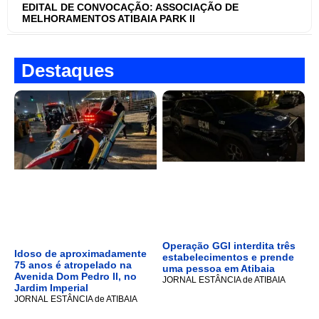
EDITAL DE CONVOCAÇÃO: ASSOCIAÇÃO DE
MELHORAMENTOS ATIBAIA PARK II
Destaques
Operação GGI interdita três
Idoso de aproximadamente
estabelecimentos e prende
75 anos é atropelado na
uma pessoa em Atibaia
Avenida Dom Pedro II, no
JORNAL ESTÂNCIA de ATIBAIA
Jardim Imperial
JORNAL ESTÂNCIA de ATIBAIA