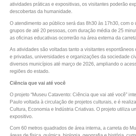
atividades práticas e expositivas, os visitantes poderão e
descobertas da humanidade.
O atendimento ao público será das 8h30 às 17h30, com o ú
grupos de até 20 pessoas, com duração média de 25 min
as oficinas educativas ocorrerão na área externa da carret
As atividades são voltadas tanto a visitantes espontâneo
e privadas, universidades e organizações da sociedade civ
diversos municípios até março de 2026, ampliando o acess
regiões do estado.
Ciência que vai até você
O projeto “Museu Catavento: Ciência que vai até você” int
Paulo voltada à circulação de projetos culturais, e é reali
Cultura, Economia e Indústria Criativas. O projeto utiliza
expositivo.
Com 60 metros quadrados de área interna, a carreta do Mu
áreas de física, química, biologia, geografia e história, c