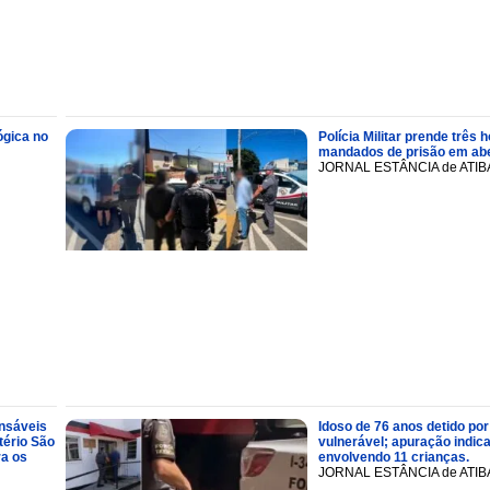
ógica no
Polícia Militar prende trê
mandados de prisão em abe
JORNAL ESTÂNCIA de ATIB
onsáveis
Idoso de 76 anos detido por
tério São
vulnerável; apuração indic
ra os
envolvendo 11 crianças.
JORNAL ESTÂNCIA de ATIB