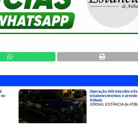
é
Operação GGI interdita três
 no
estabelecimentos e prend
Atibaia
JORNAL ESTÂNCIA de ATIB