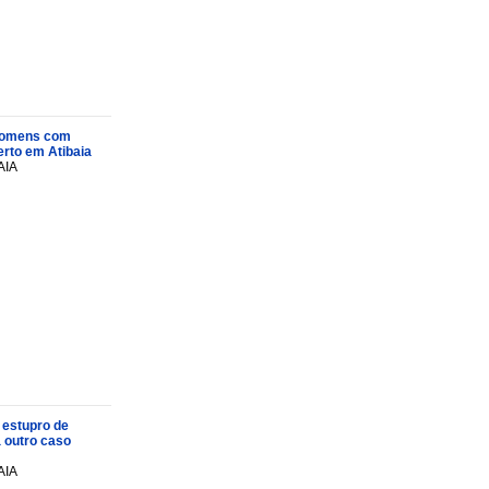
s homens com
rto em Atibaia
AIA
 estupro de
a outro caso
AIA