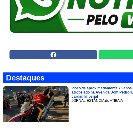
Destaques
Idoso de aproximadamente 75 anos 
atropelado na Avenida Dom Pedro II,
Jardim Imperial
JORNAL ESTÂNCIA de ATIBAIA