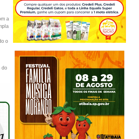
om a
mpla
do o
s do