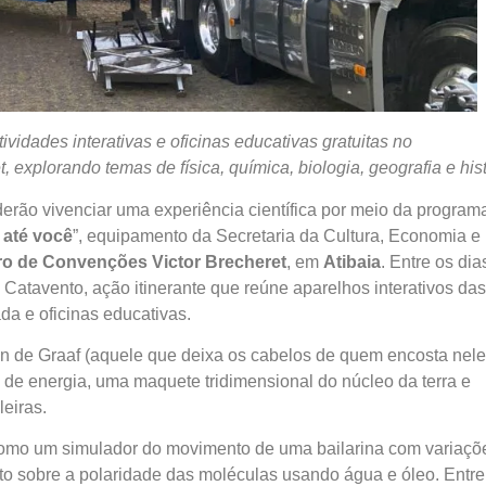
tividades interativas e oficinas educativas gratuitas no
explorando temas de física, química, biologia, geografia e hist
oderão vivenciar uma experiência científica por meio da progra
 até você
”, equipamento da Secretaria da Cultura, Economia e
ro de Convenções Victor Brecheret
, em
Atibaia
. Entre os dia
 Catavento, ação itinerante que reúne aparelhos interativos das
da e oficinas educativas.
an de Graaf (aquele que deixa os cabelos de quem encosta nel
a de energia, uma maquete tridimensional do núcleo da terra e
eiras.
, como um simulador do movimento de uma bailarina com variaçõ
to sobre a polaridade das moléculas usando água e óleo. Entre