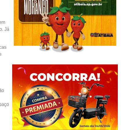
 em
o. Já
cas
e
ão
spaço