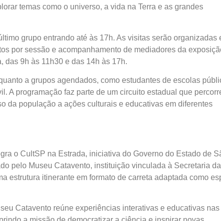
xplorar temas como o universo, a vida na Terra e as grandes
ltimo grupo entrando até às 17h. As visitas serão organizadas
utos por sessão e acompanhamento de mediadores da exposiçã
a, das 9h às 11h30 e das 14h às 17h.
s quanto a grupos agendados, como estudantes de escolas públi
il. A programação faz parte de um circuito estadual que percorr
o da população a ações culturais e educativas em diferentes
egra o CultSP na Estrada, iniciativa do Governo do Estado de S
zado pelo Museu Catavento, instituição vinculada à Secretaria da
 uma estrutura itinerante em formato de carreta adaptada como e
seu Catavento reúne experiências interativas e educativas nas
umprindo a missão de democratizar a ciência e inspirar novas