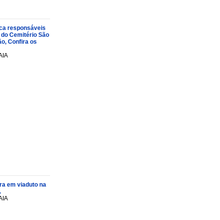
oca responsáveis
 do Cemitério São
o, Confira os
AIA
ra em viaduto na
.
AIA