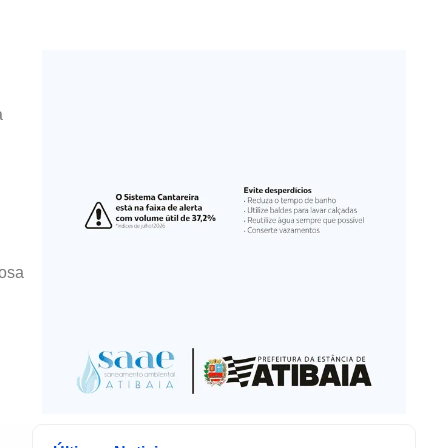
a
iosa