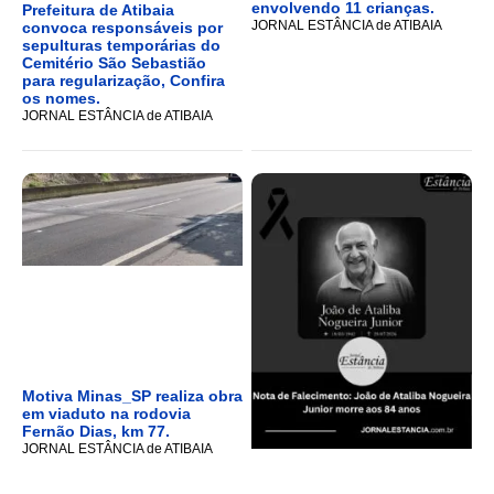
envolvendo 11 crianças.
Prefeitura de Atibaia
JORNAL ESTÂNCIA de ATIBAIA
convoca responsáveis por
sepulturas temporárias do
Cemitério São Sebastião
para regularização, Confira
os nomes.
JORNAL ESTÂNCIA de ATIBAIA
Motiva Minas_SP realiza obra
em viaduto na rodovia
Fernão Dias, km 77.
JORNAL ESTÂNCIA de ATIBAIA