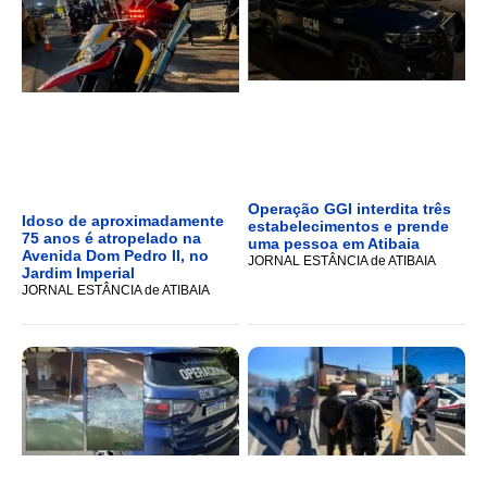
Operação GGI interdita três
Idoso de aproximadamente
estabelecimentos e prende
75 anos é atropelado na
uma pessoa em Atibaia
Avenida Dom Pedro II, no
JORNAL ESTÂNCIA de ATIBAIA
Jardim Imperial
JORNAL ESTÂNCIA de ATIBAIA