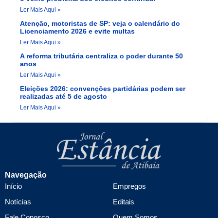
Ler Mais Aqui »
Atenção, motoristas de SP: veja o calendário do
Licenciamento 2026 e evite multas
Ler Mais Aqui »
A reforma tributária centraliza o poder durante 50
anos
Ler Mais Aqui »
Eleições 2026: convenções partidárias podem ser
realizadas até 5 de agosto
Ler Mais Aqui »
Navegação
Início
Empregos
Notícias
Editais
Fale Conosco
Quem Somos