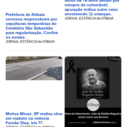
Idoso de 76 anos detido por
estupro de vulnerável;
apuração indica outro caso
envolvendo 11 crianças.
Prefeitura de Atibaia
JORNAL ESTÂNCIA de ATIBAIA
convoca responsáveis por
sepulturas temporárias do
Cemitério São Sebastião
para regularização, Confira
os nomes.
JORNAL ESTÂNCIA de ATIBAIA
Motiva Minas_SP realiza obra
em viaduto na rodovia
Fernão Dias, km 77.