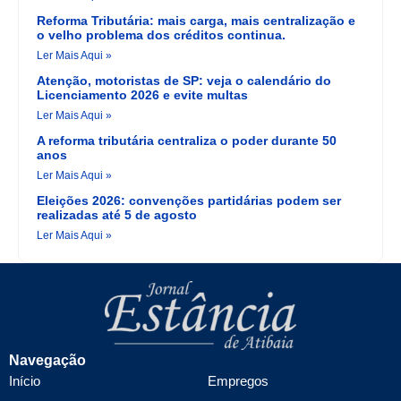
Reforma Tributária: mais carga, mais centralização e
o velho problema dos créditos continua.
Ler Mais Aqui »
Atenção, motoristas de SP: veja o calendário do
Licenciamento 2026 e evite multas
Ler Mais Aqui »
A reforma tributária centraliza o poder durante 50
anos
Ler Mais Aqui »
Eleições 2026: convenções partidárias podem ser
realizadas até 5 de agosto
Ler Mais Aqui »
Navegação
Início
Empregos