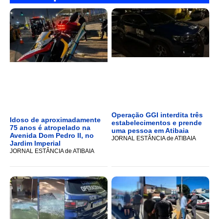
Operação GGI interdita três
Idoso de aproximadamente
estabelecimentos e prende
75 anos é atropelado na
uma pessoa em Atibaia
Avenida Dom Pedro II, no
JORNAL ESTÂNCIA de ATIBAIA
Jardim Imperial
JORNAL ESTÂNCIA de ATIBAIA