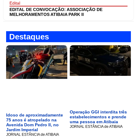
Edital
EDITAL DE CONVOCAÇÃO: ASSOCIAÇÃO DE
MELHORAMENTOS ATIBAIA PARK II
Destaques
Operação GGI interdita três
Idoso de aproximadamente
estabelecimentos e prende
75 anos é atropelado na
uma pessoa em Atibaia
Avenida Dom Pedro II, no
JORNAL ESTÂNCIA de ATIBAIA
Jardim Imperial
JORNAL ESTÂNCIA de ATIBAIA