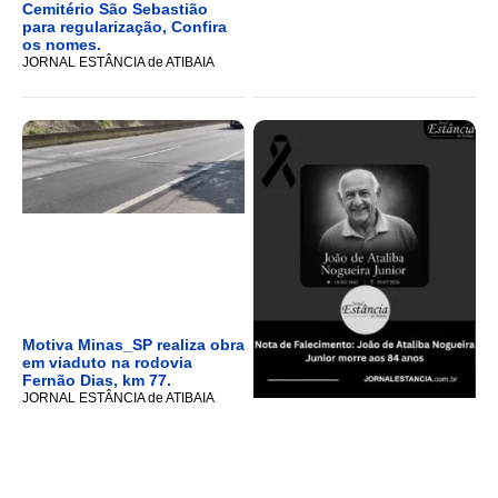
Cemitério São Sebastião
para regularização, Confira
os nomes.
JORNAL ESTÂNCIA de ATIBAIA
Motiva Minas_SP realiza obra
em viaduto na rodovia
Fernão Dias, km 77.
JORNAL ESTÂNCIA de ATIBAIA