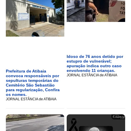
Idoso de 76 anos detido por
estupro de vulnerável;
apuração indica outro caso
envolvendo 11 crianças.
Prefeitura de Atibaia
JORNAL ESTÂNCIA de ATIBAIA
convoca responsáveis por
sepulturas temporárias do
Cemitério São Sebastião
para regularização, Confira
os nomes.
JORNAL ESTÂNCIA de ATIBAIA