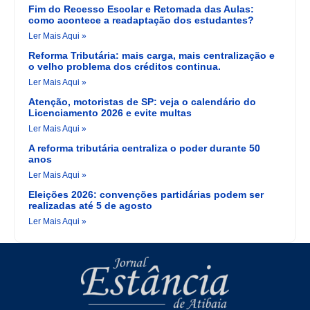
Fim do Recesso Escolar e Retomada das Aulas:
como acontece a readaptação dos estudantes?
Ler Mais Aqui »
Reforma Tributária: mais carga, mais centralização e
o velho problema dos créditos continua.
Ler Mais Aqui »
Atenção, motoristas de SP: veja o calendário do
Licenciamento 2026 e evite multas
Ler Mais Aqui »
A reforma tributária centraliza o poder durante 50
anos
Ler Mais Aqui »
Eleições 2026: convenções partidárias podem ser
realizadas até 5 de agosto
Ler Mais Aqui »