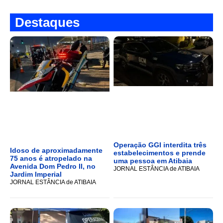
Destaques
Operação GGI interdita três
Idoso de aproximadamente
estabelecimentos e prende
75 anos é atropelado na
uma pessoa em Atibaia
Avenida Dom Pedro II, no
JORNAL ESTÂNCIA de ATIBAIA
Jardim Imperial
JORNAL ESTÂNCIA de ATIBAIA