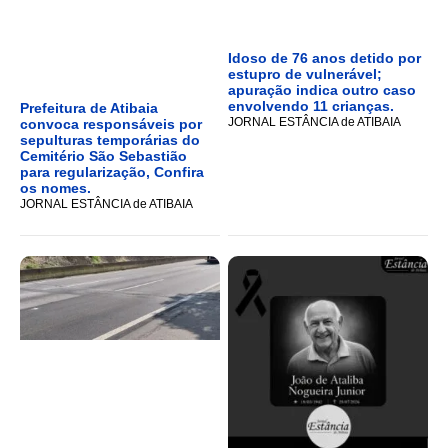
Idoso de 76 anos detido por
estupro de vulnerável;
apuração indica outro caso
envolvendo 11 crianças.
Prefeitura de Atibaia
JORNAL ESTÂNCIA de ATIBAIA
convoca responsáveis por
sepulturas temporárias do
Cemitério São Sebastião
para regularização, Confira
os nomes.
JORNAL ESTÂNCIA de ATIBAIA