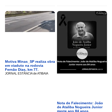
Motiva Minas_SP realiza obra
em viaduto na rodovia
Fernão Dias, km 77.
JORNAL ESTÂNCIA de ATIBAIA
Nota de Falecimento: João
de Ataliba Nogueira Junior
morre aos 84 anos