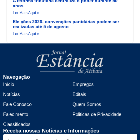
A reforma tributária centraliza o poder durante 50
anos
Ler Mais Aqui »
Eleições 2026: convenções partidárias podem ser
realizadas até 5 de agosto
Ler Mais Aqui »
Navegação
Início
Empregos
Notícias
Editais
Fale Conosco
Quem Somos
Falecimento
Politicas de Privacidade
Classificados
Receba nossas Notícias e Informações