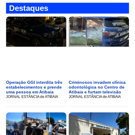
Destaques
Operação GGI interdita três
Criminosos invadem clínica
estabelecimentos e prende
odontológica no Centro de
uma pessoa em Atibaia
Atibaia e furtam televisão
JORNAL ESTÂNCIA de ATIBAIA
JORNAL ESTÂNCIA de ATIBAIA