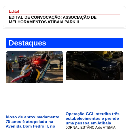
Edital
EDITAL DE CONVOCAÇÃO: ASSOCIAÇÃO DE
MELHORAMENTOS ATIBAIA PARK II
Destaques
Operação GGI interdita três
Idoso de aproximadamente
estabelecimentos e prende
75 anos é atropelado na
uma pessoa em Atibaia
Avenida Dom Pedro II, no
JORNAL ESTÂNCIA de ATIBAIA