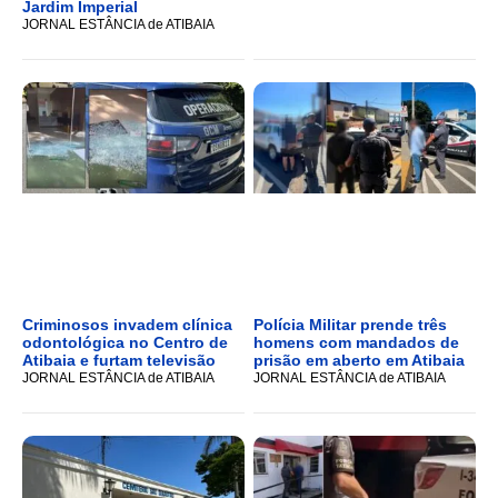
Jardim Imperial
JORNAL ESTÂNCIA de ATIBAIA
Criminosos invadem clínica
Polícia Militar prende três
odontológica no Centro de
homens com mandados de
Atibaia e furtam televisão
prisão em aberto em Atibaia
JORNAL ESTÂNCIA de ATIBAIA
JORNAL ESTÂNCIA de ATIBAIA