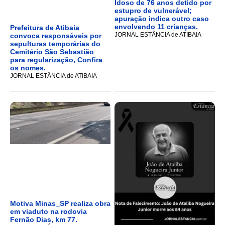
Idoso de 76 anos detido por
estupro de vulnerável;
apuração indica outro caso
envolvendo 11 crianças.
Prefeitura de Atibaia
JORNAL ESTÂNCIA de ATIBAIA
convoca responsáveis por
sepulturas temporárias do
Cemitério São Sebastião
para regularização, Confira
os nomes.
JORNAL ESTÂNCIA de ATIBAIA
Motiva Minas_SP realiza obra
em viaduto na rodovia
Fernão Dias, km 77.