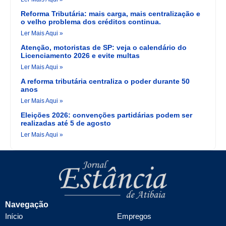
Reforma Tributária: mais carga, mais centralização e
o velho problema dos créditos continua.
Ler Mais Aqui »
Atenção, motoristas de SP: veja o calendário do
Licenciamento 2026 e evite multas
Ler Mais Aqui »
A reforma tributária centraliza o poder durante 50
anos
Ler Mais Aqui »
Eleições 2026: convenções partidárias podem ser
realizadas até 5 de agosto
Ler Mais Aqui »
Navegação
Início
Empregos