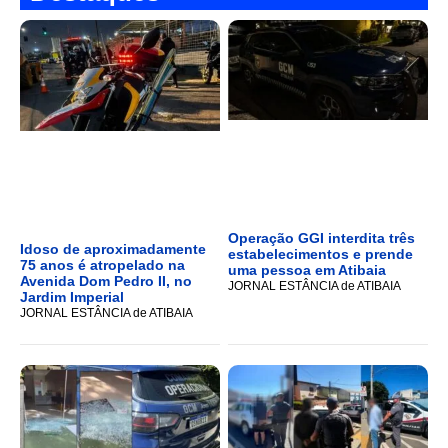
Operação GGI interdita três
Idoso de aproximadamente
estabelecimentos e prende
75 anos é atropelado na
uma pessoa em Atibaia
Avenida Dom Pedro II, no
JORNAL ESTÂNCIA de ATIBAIA
Jardim Imperial
JORNAL ESTÂNCIA de ATIBAIA