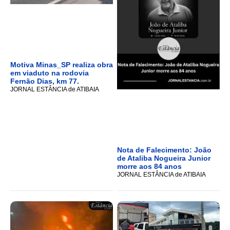
Motiva Minas_SP realiza obra
em viaduto na rodovia
Fernão Dias, km 77.
JORNAL ESTÂNCIA de ATIBAIA
Nota de Falecimento: João
de Ataliba Nogueira Junior
morre aos 84 anos
JORNAL ESTÂNCIA de ATIBAIA