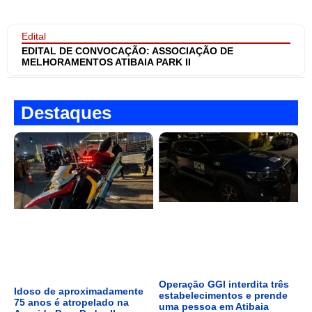
Edital
EDITAL DE CONVOCAÇÃO: ASSOCIAÇÃO DE
MELHORAMENTOS ATIBAIA PARK II
Destaques
Operação GGI interdita três
Idoso de aproximadamente
estabelecimentos e prende
75 anos é atropelado na
uma pessoa em Atibaia