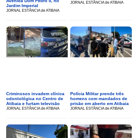
Avenida Dom Pedro II, no
JORNAL ESTÂNCIA de ATIBAIA
Jardim Imperial
JORNAL ESTÂNCIA de ATIBAIA
Criminosos invadem clínica
Polícia Militar prende três
odontológica no Centro de
homens com mandados de
Atibaia e furtam televisão
prisão em aberto em Atibaia
JORNAL ESTÂNCIA de ATIBAIA
JORNAL ESTÂNCIA de ATIBAIA