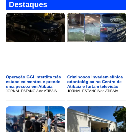
Destaques
Operação GGI interdita três
Criminosos invadem clínica
estabelecimentos e prende
odontológica no Centro de
uma pessoa em Atibaia
Atibaia e furtam televisão
JORNAL ESTÂNCIA de ATIBAIA
JORNAL ESTÂNCIA de ATIBAIA