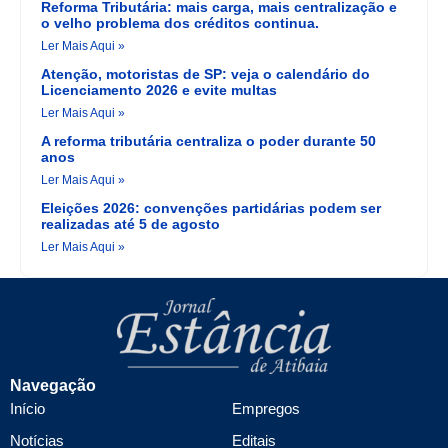
Reforma Tributária: mais carga, mais centralização e
o velho problema dos créditos continua.
Ler Mais Aqui »
Atenção, motoristas de SP: veja o calendário do
Licenciamento 2026 e evite multas
Ler Mais Aqui »
A reforma tributária centraliza o poder durante 50
anos
Ler Mais Aqui »
Eleições 2026: convenções partidárias podem ser
realizadas até 5 de agosto
Ler Mais Aqui »
Navegação
Início
Empregos
Notícias
Editais