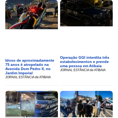
Operação GGI interdita três
Idoso de aproximadamente
estabelecimentos e prende
75 anos é atropelado na
uma pessoa em Atibaia
Avenida Dom Pedro II, no
JORNAL ESTÂNCIA de ATIBAIA
Jardim Imperial
JORNAL ESTÂNCIA de ATIBAIA