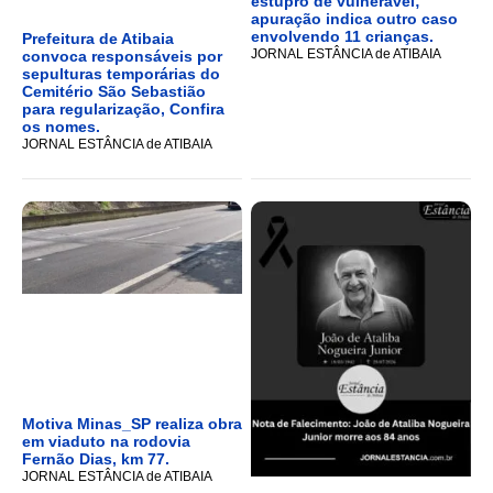
estupro de vulnerável;
apuração indica outro caso
envolvendo 11 crianças.
Prefeitura de Atibaia
JORNAL ESTÂNCIA de ATIBAIA
convoca responsáveis por
sepulturas temporárias do
Cemitério São Sebastião
para regularização, Confira
os nomes.
JORNAL ESTÂNCIA de ATIBAIA
Motiva Minas_SP realiza obra
em viaduto na rodovia
Fernão Dias, km 77.
JORNAL ESTÂNCIA de ATIBAIA