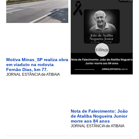
Motiva Minas_SP realiza obra
em viaduto na rodovia
Fernão Dias, km 77.
JORNAL ESTÂNCIA de ATIBAIA
Nota de Falecimento: João
de Ataliba Nogueira Junior
morre aos 84 anos
JORNAL ESTÂNCIA de ATIBAIA