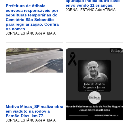
apuração indica outro caso
envolvendo 11 crianças.
Prefeitura de Atibaia
JORNAL ESTÂNCIA de ATIBAIA
convoca responsáveis por
sepulturas temporárias do
Cemitério São Sebastião
para regularização, Confira
os nomes.
JORNAL ESTÂNCIA de ATIBAIA
Motiva Minas_SP realiza obra
em viaduto na rodovia
Fernão Dias, km 77.
JORNAL ESTÂNCIA de ATIBAIA