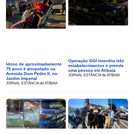
Operação GGI interdita três
Idoso de aproximadamente
estabelecimentos e prende
75 anos é atropelado na
uma pessoa em Atibaia
Avenida Dom Pedro II, no
JORNAL ESTÂNCIA de ATIBAIA
Jardim Imperial
JORNAL ESTÂNCIA de ATIBAIA