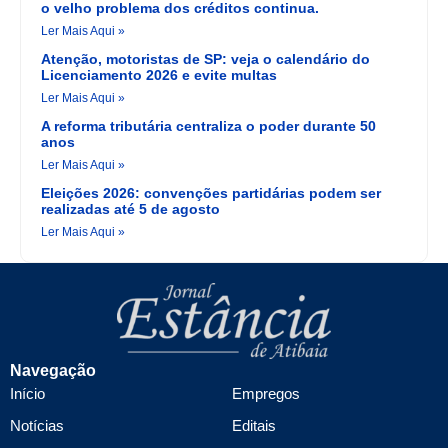
o velho problema dos créditos continua.
Ler Mais Aqui »
Atenção, motoristas de SP: veja o calendário do
Licenciamento 2026 e evite multas
Ler Mais Aqui »
A reforma tributária centraliza o poder durante 50
anos
Ler Mais Aqui »
Eleições 2026: convenções partidárias podem ser
realizadas até 5 de agosto
Ler Mais Aqui »
Navegação
Início
Empregos
Notícias
Editais