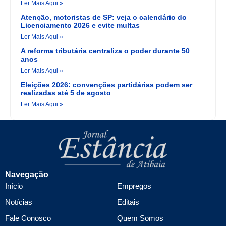
Ler Mais Aqui »
Atenção, motoristas de SP: veja o calendário do
Licenciamento 2026 e evite multas
Ler Mais Aqui »
A reforma tributária centraliza o poder durante 50
anos
Ler Mais Aqui »
Eleições 2026: convenções partidárias podem ser
realizadas até 5 de agosto
Ler Mais Aqui »
Navegação
Início
Empregos
Notícias
Editais
Fale Conosco
Quem Somos