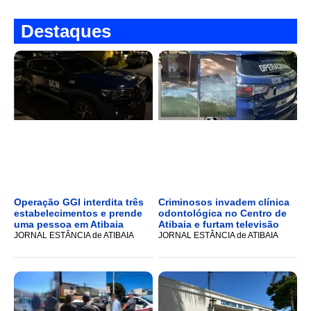
Destaques
Operação GGI interdita três
Criminosos invadem clínica
estabelecimentos e prende
odontológica no Centro de
uma pessoa em Atibaia
Atibaia e furtam televisão
JORNAL ESTÂNCIA de ATIBAIA
JORNAL ESTÂNCIA de ATIBAIA