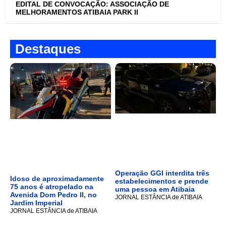
EDITAL DE CONVOCAÇÃO: ASSOCIAÇÃO DE
MELHORAMENTOS ATIBAIA PARK II
Destaques
Operação GGI interdita três
Idoso de aproximadamente
estabelecimentos e prende
75 anos é atropelado na
uma pessoa em Atibaia
Avenida Dom Pedro II, no
JORNAL ESTÂNCIA de ATIBAIA
Jardim Imperial
JORNAL ESTÂNCIA de ATIBAIA