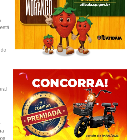
s
 está
ido
ural
o
ia
tos