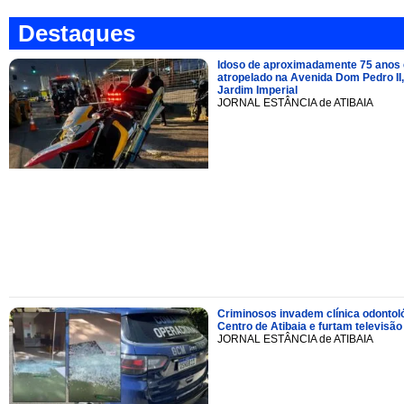
Destaques
Idoso de aproximadamente 75 anos 
atropelado na Avenida Dom Pedro II,
Jardim Imperial
JORNAL ESTÂNCIA de ATIBAIA
Criminosos invadem clínica odontol
Centro de Atibaia e furtam televisão
JORNAL ESTÂNCIA de ATIBAIA