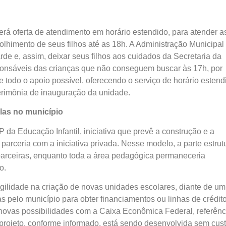
rá oferta de atendimento em horário estendido, para atender a
lhimento de seus filhos até as 18h. A Administração Municipal
rde e, assim, deixar seus filhos aos cuidados da Secretaria da
ponsáveis das crianças que não conseguem buscar às 17h, por
ece todo o apoio possível, oferecendo o serviço de horário estend
cerimônia de inauguração da unidade.
las no município
 da Educação Infantil, iniciativa que prevê a construção e a
arceria com a iniciativa privada. Nesse modelo, a parte estrut
parceiras, enquanto toda a área pedagógica permaneceria
o.
agilidade na criação de novas unidades escolares, diante de um
as pelo município para obter financiamentos ou linhas de crédit
a novas possibilidades com a Caixa Econômica Federal, referênc
 projeto, conforme informado, está sendo desenvolvida sem cus