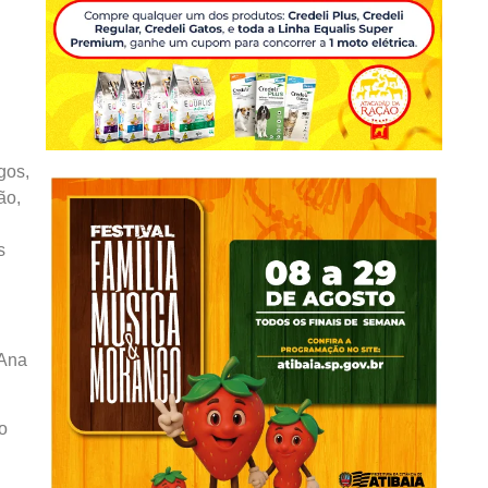
gos,
ão,
s
 Ana
o