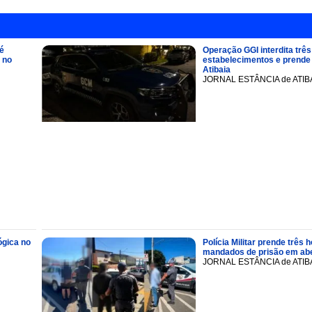
é
Operação GGI interdita três
 no
estabelecimentos e prend
Atibaia
JORNAL ESTÂNCIA de ATIB
ógica no
Polícia Militar prende trê
mandados de prisão em abe
JORNAL ESTÂNCIA de ATIB