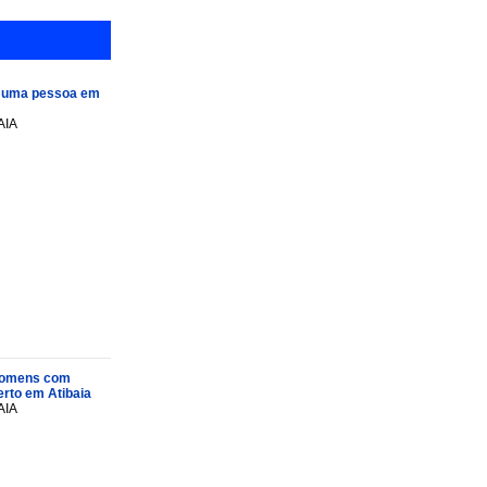
e uma pessoa em
AIA
s homens com
rto em Atibaia
AIA