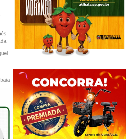
A
mês
ada.
guel
ibaia