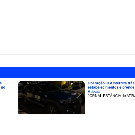
é
Operação GGI interdita três
 no
estabelecimentos e prend
Atibaia
JORNAL ESTÂNCIA de ATIB