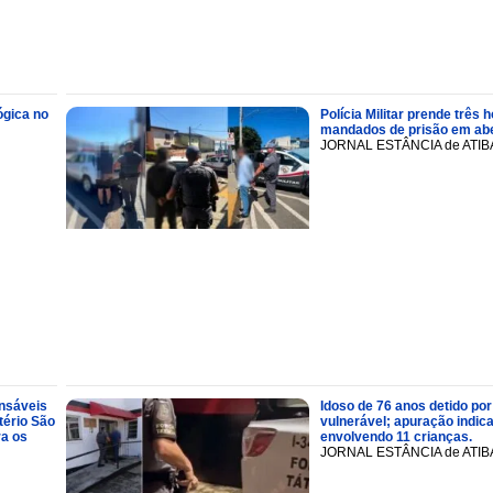
ógica no
Polícia Militar prende trê
mandados de prisão em abe
JORNAL ESTÂNCIA de ATIB
onsáveis
Idoso de 76 anos detido por
tério São
vulnerável; apuração indic
ra os
envolvendo 11 crianças.
JORNAL ESTÂNCIA de ATIB