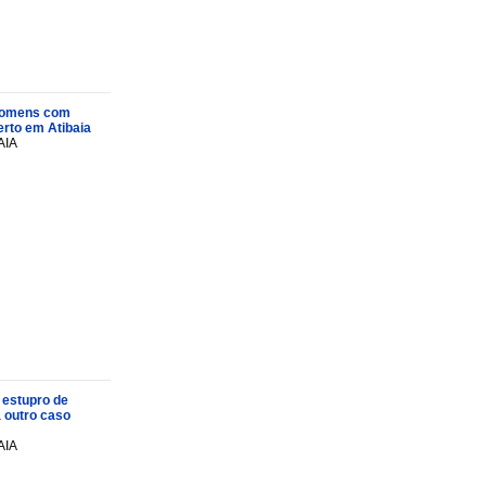
s homens com
rto em Atibaia
AIA
 estupro de
a outro caso
AIA