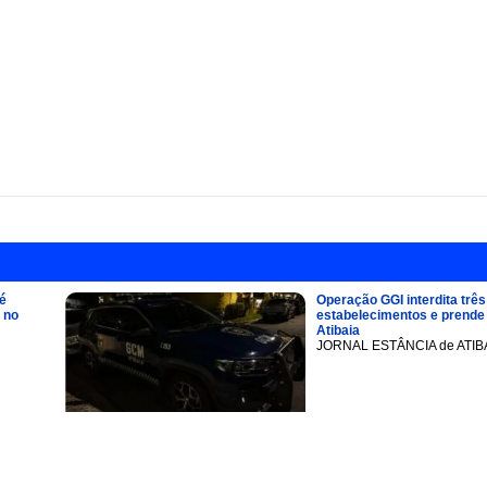
é
Operação GGI interdita três
 no
estabelecimentos e prend
Atibaia
JORNAL ESTÂNCIA de ATIB