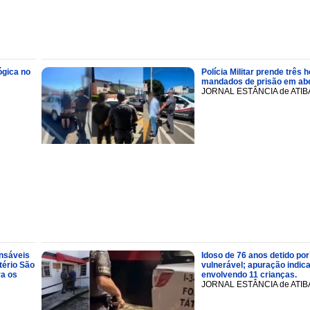
ógica no
Polícia Militar prende trê
mandados de prisão em abe
JORNAL ESTÂNCIA de ATIB
onsáveis
Idoso de 76 anos detido por
tério São
vulnerável; apuração indic
ra os
envolvendo 11 crianças.
JORNAL ESTÂNCIA de ATIB