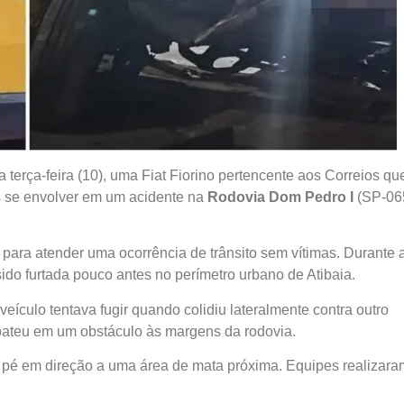
 terça-feira (10), uma Fiat Fiorino pertencente aos Correios qu
pós se envolver em um acidente na
Rodovia Dom Pedro I
(SP-06
para atender uma ocorrência de trânsito sem vítimas. Durante 
ido furtada pouco antes no perímetro urbano de Atibaia.
eículo tentava fugir quando colidiu lateralmente contra outro
 bateu em um obstáculo às margens da rodovia.
a pé em direção a uma área de mata próxima. Equipes realizara