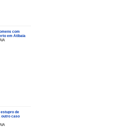
s homens com
rto em Atibaia
AIA
 estupro de
a outro caso
AIA