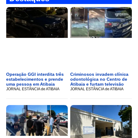
Operação GGI interdita três
Criminosos invadem clínica
estabelecimentos e prende
odontológica no Centro de
uma pessoa em Atibaia
Atibaia e furtam televisão
JORNAL ESTÂNCIA de ATIBAIA
JORNAL ESTÂNCIA de ATIBAIA