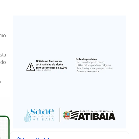
smo
sta,
 do
à