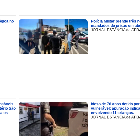
ógica no
Polícia Militar prende trê
mandados de prisão em abe
JORNAL ESTÂNCIA de ATIB
onsáveis
Idoso de 76 anos detido por
tério São
vulnerável; apuração indic
ra os
envolvendo 11 crianças.
JORNAL ESTÂNCIA de ATIB