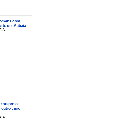
s homens com
rto em Atibaia
AIA
 estupro de
a outro caso
AIA