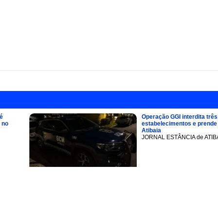
é
Operação GGI interdita três
 no
estabelecimentos e prend
Atibaia
JORNAL ESTÂNCIA de ATIB