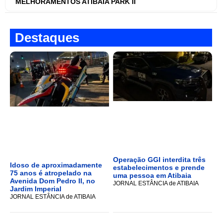
MELHORAMENTOS ATIBAIA PARK II
Destaques
Operação GGI interdita três
Idoso de aproximadamente
estabelecimentos e prende
75 anos é atropelado na
uma pessoa em Atibaia
Avenida Dom Pedro II, no
JORNAL ESTÂNCIA de ATIBAIA
Jardim Imperial
JORNAL ESTÂNCIA de ATIBAIA