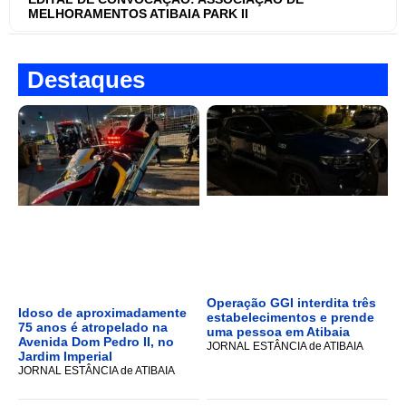
MELHORAMENTOS ATIBAIA PARK II
Destaques
Operação GGI interdita três
Idoso de aproximadamente
estabelecimentos e prende
75 anos é atropelado na
uma pessoa em Atibaia
Avenida Dom Pedro II, no
JORNAL ESTÂNCIA de ATIBAIA
Jardim Imperial
JORNAL ESTÂNCIA de ATIBAIA