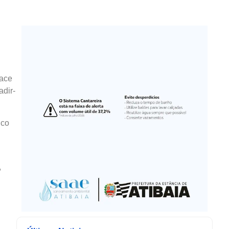
vace
adir-
ico
,