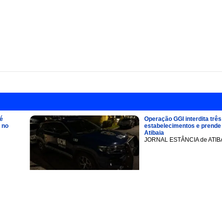
é
Operação GGI interdita três
 no
estabelecimentos e prend
Atibaia
JORNAL ESTÂNCIA de ATIB