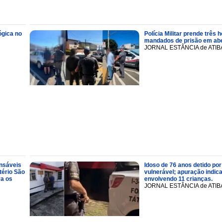
ógica no
Polícia Militar prende trê
mandados de prisão em abe
JORNAL ESTÂNCIA de ATIB
onsáveis
Idoso de 76 anos detido por
tério São
vulnerável; apuração indic
ra os
envolvendo 11 crianças.
JORNAL ESTÂNCIA de ATIB