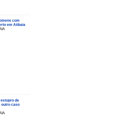
s homens com
rto em Atibaia
AIA
 estupro de
a outro caso
AIA