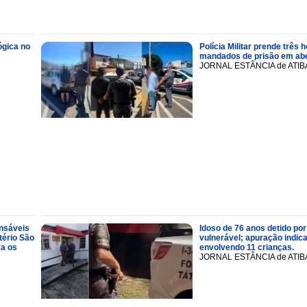
ógica no
Polícia Militar prende trê
mandados de prisão em abe
JORNAL ESTÂNCIA de ATIB
onsáveis
Idoso de 76 anos detido por
tério São
vulnerável; apuração indic
ra os
envolvendo 11 crianças.
JORNAL ESTÂNCIA de ATIB