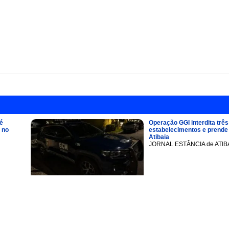
é
Operação GGI interdita três
 no
estabelecimentos e prend
Atibaia
JORNAL ESTÂNCIA de ATIB