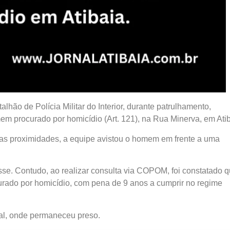
atalhão de Polícia Militar do Interior, durante patrulhamento,
 procurado por homicídio (Art. 121), na Rua Minerva, em Atib
as proximidades, a equipe avistou o homem em frente a uma
sse. Contudo, ao realizar consulta via COPOM, foi constatado 
rado por homicídio, com pena de 9 anos a cumprir no regime
ial, onde permaneceu preso.