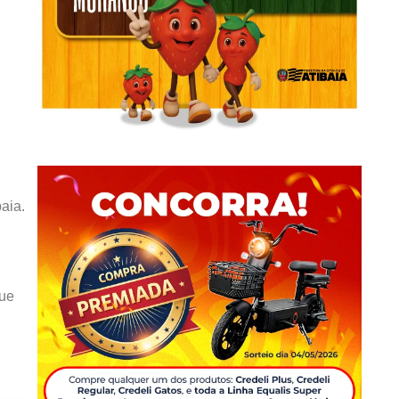
aia.
que