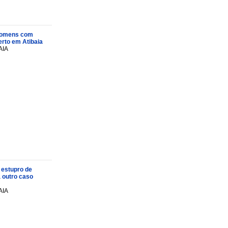
s homens com
rto em Atibaia
AIA
 estupro de
a outro caso
AIA