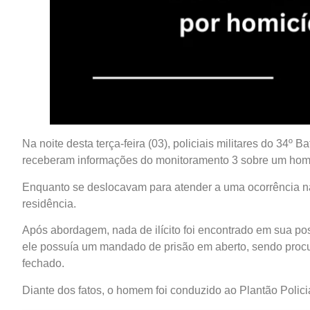
Na noite desta terça-feira (03), policiais militares do 34º B
receberam informações do monitoramento 3 sobre um homem
Enquanto se deslocavam para atender a uma ocorrência n
residência.
Após abordagem, nada de ilícito foi encontrado em sua po
ele possuía um mandado de prisão em aberto, sendo procu
fechado.
Diante dos fatos, o homem foi conduzido ao Plantão Polic