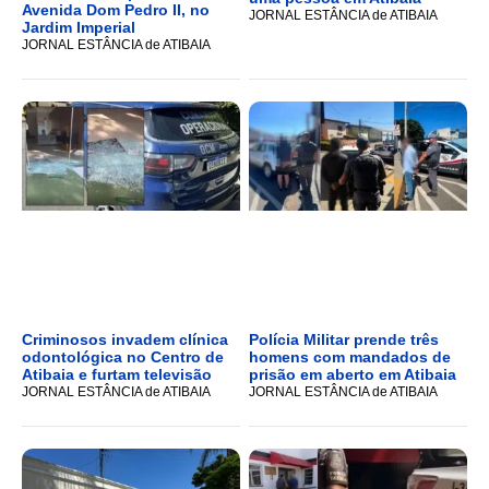
Avenida Dom Pedro II, no
JORNAL ESTÂNCIA de ATIBAIA
Jardim Imperial
JORNAL ESTÂNCIA de ATIBAIA
Criminosos invadem clínica
Polícia Militar prende três
odontológica no Centro de
homens com mandados de
Atibaia e furtam televisão
prisão em aberto em Atibaia
JORNAL ESTÂNCIA de ATIBAIA
JORNAL ESTÂNCIA de ATIBAIA