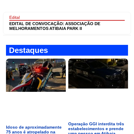
Edital
EDITAL DE CONVOCAÇÃO: ASSOCIAÇÃO DE
MELHORAMENTOS ATIBAIA PARK II
Destaques
Operação GGI interdita três
Idoso de aproximadamente
estabelecimentos e prende
75 anos é atropelado na
uma pessoa em Atibaia