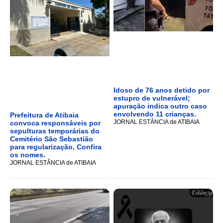
Idoso de 76 anos detido por
estupro de vulnerável;
apuração indica outro caso
envolvendo 11 crianças.
Prefeitura de Atibaia
JORNAL ESTÂNCIA de ATIBAIA
convoca responsáveis por
sepulturas temporárias do
Cemitério São Sebastião
para regularização, Confira
os nomes.
JORNAL ESTÂNCIA de ATIBAIA