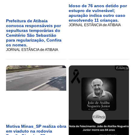
Idoso de 76 anos detido por
estupro de vulnerável;
apuração indica outro caso
envolvendo 11 crianças.
Prefeitura de Atibaia
JORNAL ESTÂNCIA de ATIBAIA
convoca responsáveis por
sepulturas temporárias do
Cemitério São Sebastião
para regularização, Confira
os nomes.
JORNAL ESTÂNCIA de ATIBAIA
Motiva Minas_SP realiza obra
em viaduto na rodovia