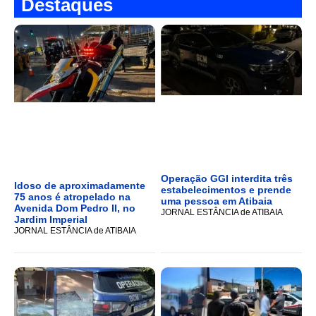
Destaques
Operação GGI interdita três
Idoso de aproximadamente
estabelecimentos e prende
75 anos é atropelado na
uma pessoa em Atibaia
Avenida Dom Pedro II, no
JORNAL ESTÂNCIA de ATIBAIA
Jardim Imperial
JORNAL ESTÂNCIA de ATIBAIA