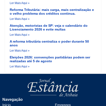
Ler Mais Aqui »
Reforma Tributária: mais carga, mais centralização e
o velho problema dos créditos continua.
Ler Mais Aqui »
Atenção, motoristas de SP: veja o calendário do
Licenciamento 2026 e evite multas
Ler Mais Aqui »
A reforma tributária centraliza o poder durante 50
anos
Ler Mais Aqui »
Eleições 2026: convenções partidárias podem ser
realizadas até 5 de agosto
Ler Mais Aqui »
Navegação
Início
Empregos