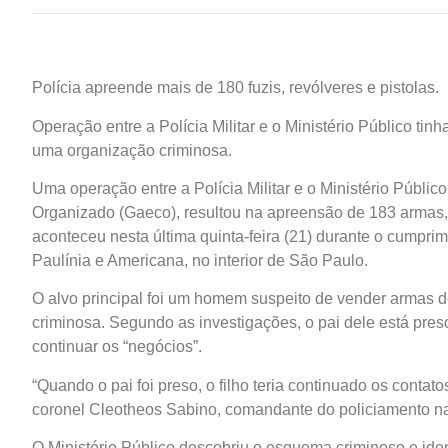
Polícia apreende mais de 180 fuzis, revólveres e pistolas.
Operação entre a Polícia Militar e o Ministério Público 
uma organização criminosa.
Uma operação entre a Polícia Militar e o Ministério Públ
Organizado (Gaeco), resultou na apreensão de 183 armas, e
aconteceu nesta última quinta-feira (21) durante o cump
Paulínia e Americana, no interior de São Paulo.
O alvo principal foi um homem suspeito de vender armas de
criminosa. Segundo as investigações, o pai dele está pres
continuar os “negócios”.
“Quando o pai foi preso, o filho teria continuado os contat
coronel Cleotheos Sabino, comandante do policiamento n
O Ministério Público descobriu o esquema criminoso e ide