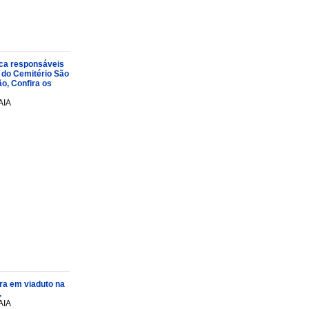
oca responsáveis
 do Cemitério São
o, Confira os
AIA
ra em viaduto na
.
AIA