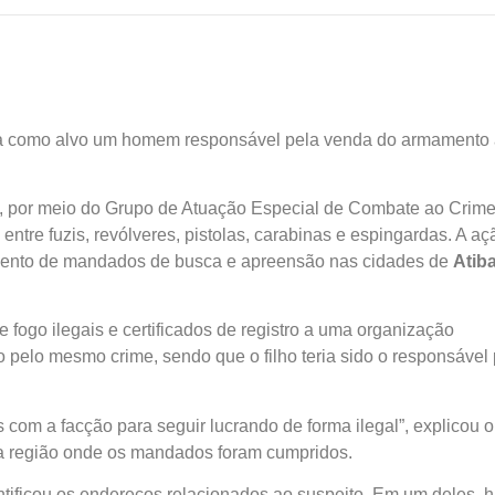
tinha como alvo um homem responsável pela venda do armamento
ico, por meio do Grupo de Atuação Especial de Combate ao Crim
ntre fuzis, revólveres, pistolas, carabinas e espingardas. A aç
rimento de mandados de busca e apreensão nas cidades de
Atiba
 fogo ilegais e certificados de registro a uma organização
o pelo mesmo crime, sendo que o filho teria sido o responsável 
os com a facção para seguir lucrando de forma ilegal”, explicou o
a região onde os mandados foram cumpridos.
ntificou os endereços relacionados ao suspeito. Em um deles, h