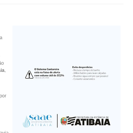
 a
e
ão
ia
,
por
avia