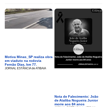
Motiva Minas_SP realiza obra
em viaduto na rodovia
Fernão Dias, km 77.
JORNAL ESTÂNCIA de ATIBAIA
Nota de Falecimento: João
de Ataliba Nogueira Junior
morre aos 84 anos