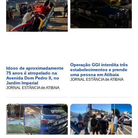
Operação GGI interdita três
Idoso de aproximadamente
estabelecimentos e prende
75 anos é atropelado na
uma pessoa em Atibaia
Avenida Dom Pedro II, no
JORNAL ESTÂNCIA de ATIBAIA
Jardim Imperial
JORNAL ESTÂNCIA de ATIBAIA