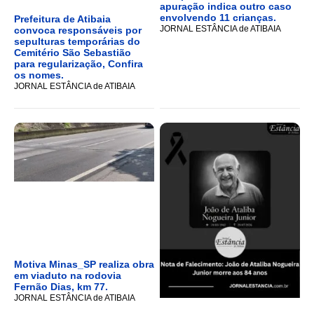
apuração indica outro caso
envolvendo 11 crianças.
Prefeitura de Atibaia
JORNAL ESTÂNCIA de ATIBAIA
convoca responsáveis por
sepulturas temporárias do
Cemitério São Sebastião
para regularização, Confira
os nomes.
JORNAL ESTÂNCIA de ATIBAIA
Motiva Minas_SP realiza obra
em viaduto na rodovia
Fernão Dias, km 77.
JORNAL ESTÂNCIA de ATIBAIA