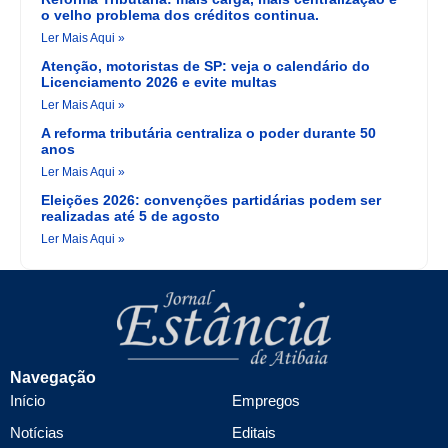
o velho problema dos créditos continua.
Ler Mais Aqui »
Atenção, motoristas de SP: veja o calendário do
Licenciamento 2026 e evite multas
Ler Mais Aqui »
A reforma tributária centraliza o poder durante 50
anos
Ler Mais Aqui »
Eleições 2026: convenções partidárias podem ser
realizadas até 5 de agosto
Ler Mais Aqui »
Navegação
Início
Empregos
Notícias
Editais