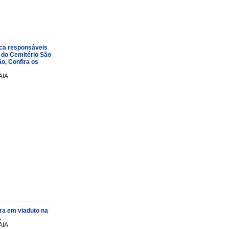
oca responsáveis
 do Cemitério São
o, Confira os
AIA
ra em viaduto na
.
AIA