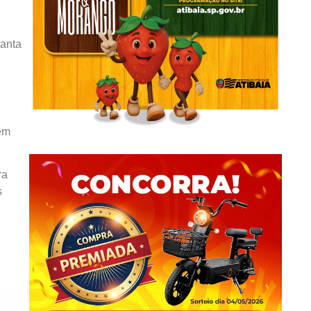
Santa
em
ra
s
.