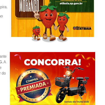
pira.
ao
ante
G
. A
e
r do