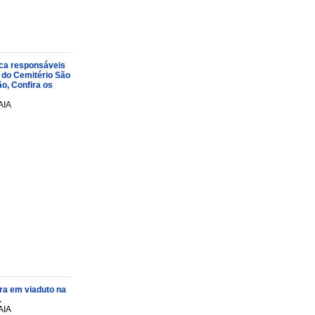
oca responsáveis
 do Cemitério São
o, Confira os
AIA
ra em viaduto na
.
AIA