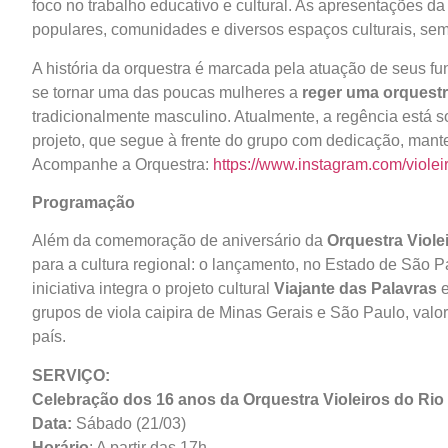
foco no trabalho educativo e cultural. As apresentações d
populares, comunidades e diversos espaços culturais, semp
A história da orquestra é marcada pela atuação de seus f
se tornar uma das poucas mulheres a
reger uma orquestra
tradicionalmente masculino. Atualmente, a regência está 
projeto, que segue à frente do grupo com dedicação, manten
Acompanhe a Orquestra:
https://www.instagram.com/violei
Programação
Além da comemoração de aniversário da
Orquestra Viole
para a cultura regional: o lançamento, no Estado de São P
iniciativa integra o projeto cultural
Viajante das Palavras
e
grupos de viola caipira de Minas Gerais e São Paulo, valo
país.
SERVIÇO:
Celebração dos 16 anos da Orquestra Violeiros do Rio
Data:
Sábado (21/03)
Horário
: A partir das 17h