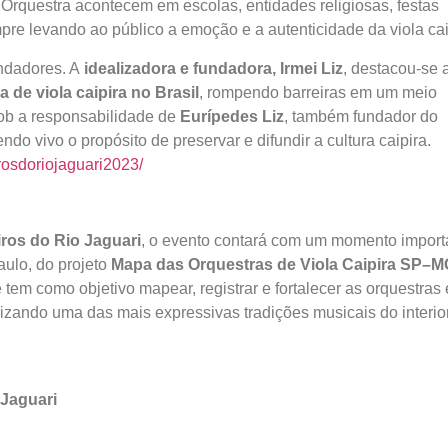
a Orquestra acontecem em escolas, entidades religiosas, festas
re levando ao público a emoção e a autenticidade da viola cai
undadores. A
idealizadora e fundadora, Irmei Liz
, destacou-se 
 de viola caipira no Brasil
, rompendo barreiras em um meio
sob a responsabilidade de
Eurípedes Liz
, também fundador do
do vivo o propósito de preservar e difundir a cultura caipira.
rosdoriojaguari2023/
iros do Rio Jaguari
, o evento contará com um momento import
aulo, do projeto
Mapa das Orquestras de Viola Caipira SP–M
 tem como objetivo mapear, registrar e fortalecer as orquestras 
rizando uma das mais expressivas tradições musicais do interio
 Jaguari