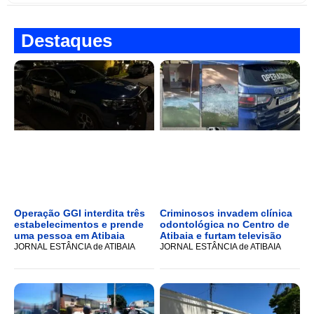
Destaques
Operação GGI interdita três
Criminosos invadem clínica
estabelecimentos e prende
odontológica no Centro de
uma pessoa em Atibaia
Atibaia e furtam televisão
JORNAL ESTÂNCIA de ATIBAIA
JORNAL ESTÂNCIA de ATIBAIA