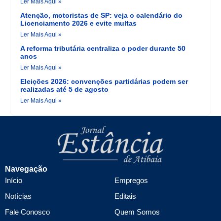
Ler Mais Aqui »
Atenção, motoristas de SP: veja o calendário do
Licenciamento 2026 e evite multas
Ler Mais Aqui »
A reforma tributária centraliza o poder durante 50
anos
Ler Mais Aqui »
Eleições 2026: convenções partidárias podem ser
realizadas até 5 de agosto
Ler Mais Aqui »
Navegação
Início
Empregos
Notícias
Editais
Fale Conosco
Quem Somos