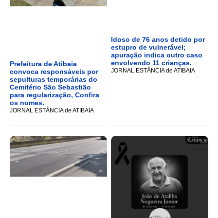
Idoso de 76 anos detido por
estupro de vulnerável;
apuração indica outro caso
envolvendo 11 crianças.
Prefeitura de Atibaia
JORNAL ESTÂNCIA de ATIBAIA
convoca responsáveis por
sepulturas temporárias do
Cemitério São Sebastião
para regularização, Confira
os nomes.
JORNAL ESTÂNCIA de ATIBAIA