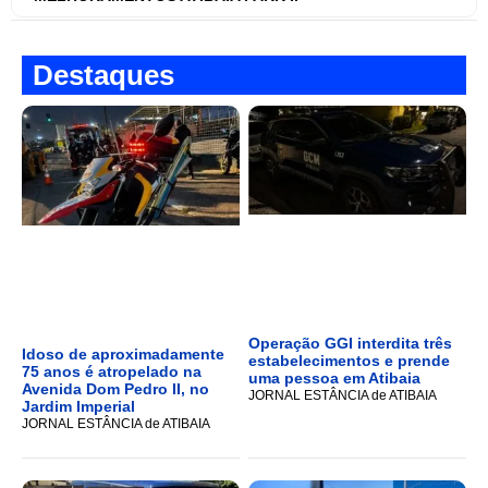
Destaques
Operação GGI interdita três
Idoso de aproximadamente
estabelecimentos e prende
75 anos é atropelado na
uma pessoa em Atibaia
Avenida Dom Pedro II, no
JORNAL ESTÂNCIA de ATIBAIA
Jardim Imperial
JORNAL ESTÂNCIA de ATIBAIA