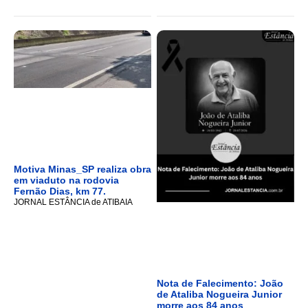
Motiva Minas_SP realiza obra
em viaduto na rodovia
Fernão Dias, km 77.
JORNAL ESTÂNCIA de ATIBAIA
Nota de Falecimento: João
de Ataliba Nogueira Junior
morre aos 84 anos