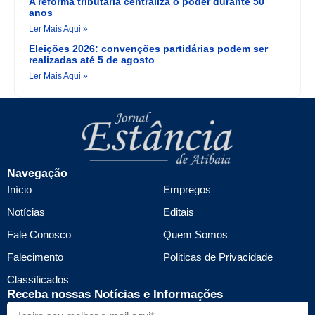
A reforma tributária centraliza o poder durante 50
anos
Ler Mais Aqui »
Eleições 2026: convenções partidárias podem ser
realizadas até 5 de agosto
Ler Mais Aqui »
Navegação
Início
Empregos
Notícias
Editais
Fale Conosco
Quem Somos
Falecimento
Politicas de Privacidade
Classificados
Receba nossas Notícias e Informações