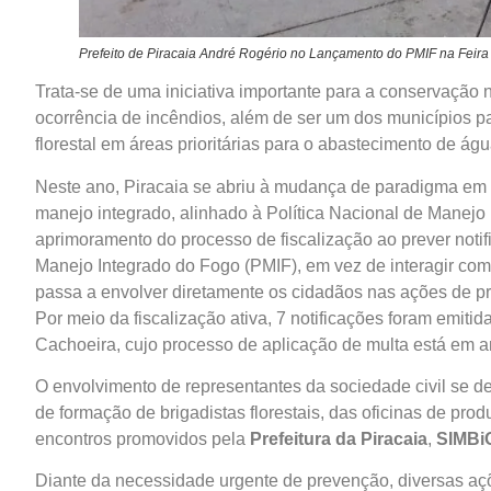
Prefeito de Piracaia André Rogério no Lançamento do PMIF na Feir
Trata-se de uma iniciativa importante para a conservação
ocorrência de incêndios, além de ser um dos municípios pa
florestal em áreas prioritárias para o abastecimento de á
Neste ano, Piracaia se abriu à mudança de paradigma em r
manejo integrado, alinhado à Política Nacional de Manejo 
aprimoramento do processo de fiscalização ao prever noti
Manejo Integrado do Fogo (PMIF), em vez de interagir co
passa a envolver diretamente os cidadãos nas ações de pr
Por meio da fiscalização ativa, 7 notificações foram emi
Cachoeira, cujo processo de aplicação de multa está em 
O envolvimento de representantes da sociedade civil se d
de formação de brigadistas florestais, das oficinas de p
encontros promovidos pela
Prefeitura da Piracaia
,
SIMB
Diante da necessidade urgente de prevenção, diversas açõ