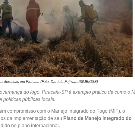
as florestais em Piracaia (Foto: Daniela Fujiwara/SIMBiOSE)
overnança do fogo, Piracaia-SP é exemplo prático de como o M
políticas públicas locais.
em compromisso com o Manejo Integrado do Fogo (MIF), o
tados da implementação de seu
Plano de Manejo Integrado do
dido no plano internacional.