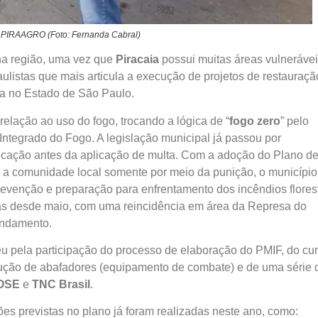
a PIRAAGRO (Foto: Fernanda Cabral)
 na região, uma vez que
Piracaia
possui muitas áreas vulnerávei
ulistas que mais articula a execução de projetos de restauraçã
gua no Estado de São Paulo.
elação ao uso do fogo, trocando a lógica de “
fogo zero
” pelo
Integrado do Fogo. A legislação municipal já passou por
ficação antes da aplicação de multa. Com a adoção do Plano d
m a comunidade local somente por meio da punição, o município
evenção e preparação para enfrentamento dos incêndios florest
tidas desde maio, com uma reincidência em área da Represa do
andamento.
eu pela participação do processo de elaboração do PMIF, do cu
rodução de abafadores (equipamento de combate) e de uma série 
iOSE
e
TNC Brasil
.
es previstas no plano já foram realizadas neste ano, como: