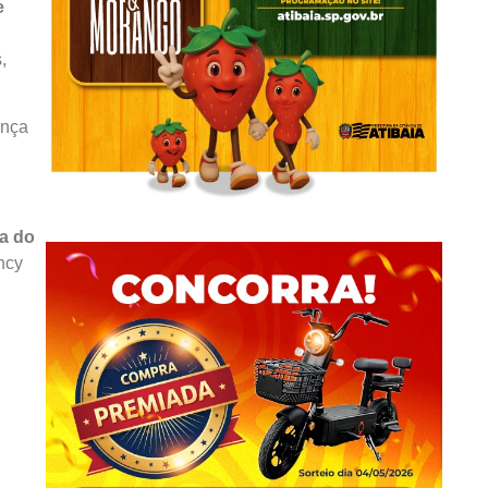
e
,
ança
a do
ncy