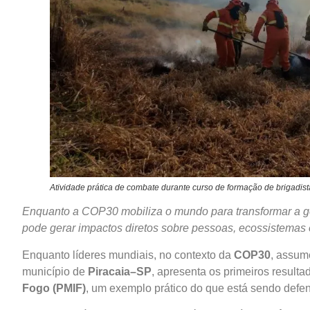
Atividade prática de combate durante curso de formação de brigadist
Enquanto a COP30 mobiliza o mundo para transformar a g
pode gerar impactos diretos sobre pessoas, ecossistemas e 
Enquanto líderes mundiais, no contexto da
COP30
, assum
município de
Piracaia–SP
, apresenta os primeiros resul
Fogo (PMIF)
, um exemplo prático do que está sendo defen