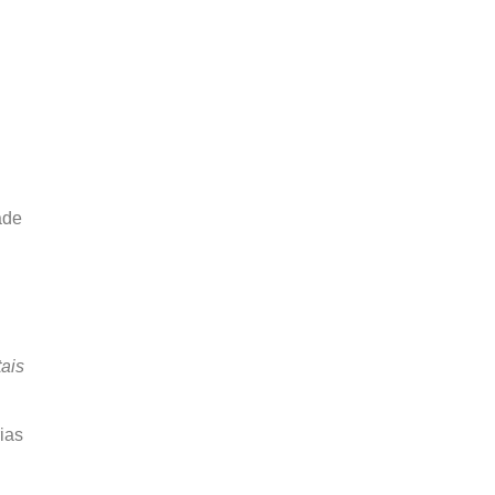
ade
ais
ias